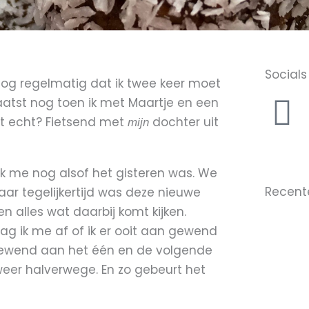
Socials
nog regelmatig dat ik twee keer moet
F
 Laatst nog toen ik met Maartje en een
dit echt? Fietsend met
dochter uit
mijn
a
c
ik me nog alsof het gisteren was. We
Recent
r tegelijkertijd was deze nieuwe
e
n alles wat daarbij komt kijken.
ag ik me af of ik er ooit aan gewend
b
et gewend aan het één en de volgende
o
alweer halverwege. En zo gebeurt het