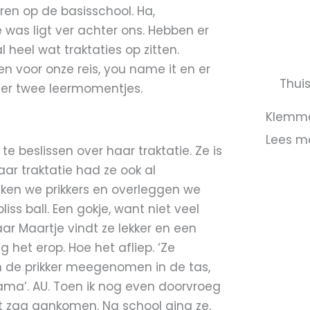
o
eren op de basisschool. Ha,
k
 was ligt ver achter ons. Hebben er
eel wat traktaties op zitten.
 voor onze reis, you name it en er
Thui
eer twee leermomentjes.
Klemm
Lees m
e beslissen over haar traktatie. Ze is
r traktatie had ze ook al
aken we prikkers en overleggen we
iss ball. Een gokje, want niet veel
maar Maartje vindt ze lekker en een
g het erop. Hoe het afliep. ‘Ze
en de prikker meegenomen in de tas,
mama’. AU. Toen ik nog even doorvroeg
et zag aankomen. Na school ging ze,