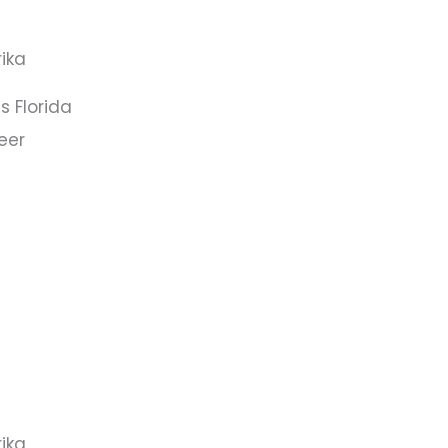
ika
s Florida
eer
ika