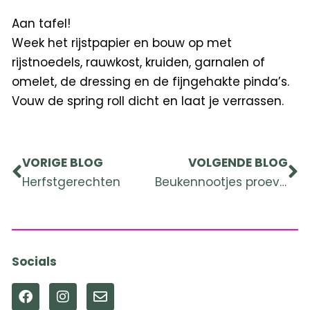
Aan tafel!
Week het rijstpapier en bouw op met
rijstnoedels, rauwkost, kruiden, garnalen of
omelet, de dressing en de fijngehakte pinda’s.
Vouw de spring roll dicht en laat je verrassen.
Prev
Ne
VORIGE BLOG
VOLGENDE BLOG
Herfstgerechten
Beukennootjes proeven
Socials
F
I
E
a
n
n