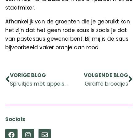
staafmixer.
Afhankelijk van de groenten die je gebruikt kan
het zijn dat het geen rode saus is zoals je dat
van pastasaus gewend bent. Bij mij is de saus
bijvoorbeeld vaker oranje dan rood.
Prev
Ne
VORIGE BLOG
VOLGENDE BLOG
Spruitjes met appelstroop
Giraffe broodjes
Socials
F
I
E
a
n
n