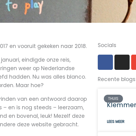
Socials
2017 en vooruit gekeken naar 2018.
F
I
 januari, eindigde onze reis,
a
n
eringen weer op Nederlandse
c
s
fd hadden. Nu was alles blanco.
Recente blogs
e
t
orden. Maar hoe?
b
a
o
g
t vinden van een antwoord daarop
THUIS
o
r
Klemmen
 – en is nog steeds – leerzaam,
k
a
nd en bovenal, leuk! Mezelf deze
m
LEES MEER
andere deze website gebracht.