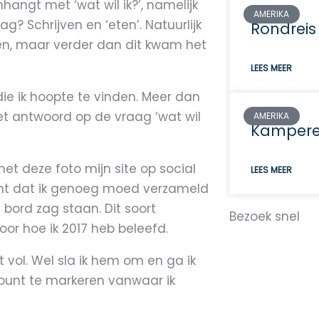
angt met ‘wat wil ik?’, namelijk
AMERIKA
g? Schrijven en ‘eten’. Natuurlijk
Rondreis
en, maar verder dan dit kwam het
LEES MEER
ie ik hoopte te vinden. Meer dan
et antwoord op de vraag ‘wat wil
AMERIKA
Kamperen
met deze foto mijn site op social
LEES MEER
nt dat ik genoeg moed verzameld
 bord zag staan. Dit soort
Bezoek snel
or hoe ik 2017 heb beleefd.
t vol. Wel sla ik hem om en ga ik
punt te markeren vanwaar ik