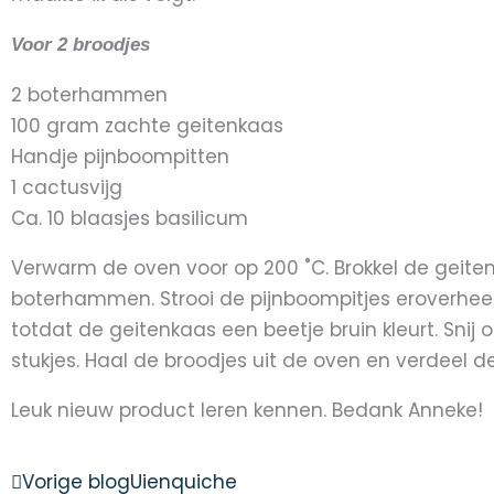
Voor 2 broodjes
2 boterhammen
100 gram zachte geitenkaas
Handje pijnboompitten
1 cactusvijg
Ca. 10 blaasjes basilicum
Verwarm de oven voor op 200 ˚C. Brokkel de geite
boterhammen. Strooi de pijnboompitjes eroverheen
totdat de geitenkaas een beetje bruin kleurt. Snij
stukjes. Haal de broodjes uit de oven en verdeel d
Leuk nieuw product leren kennen. Bedank Anneke!
Prev
Next
Vorige blog
Uienquiche