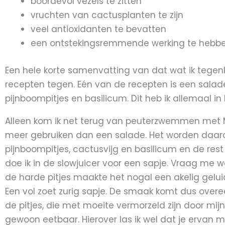
boordevol vezels te zitten
vruchten van cactusplanten te zijn
veel antioxidanten te bevatten
een ontstekingsremmende werking te hebb
Een hele korte samenvatting van dat wat ik tege
recepten tegen. Eén van de recepten is een salade
pijnboompitjes en basilicum. Dit heb ik allemaal in
Alleen kom ik net terug van peuterzwemmen met Me
meer gebruiken dan een salade. Het worden daar
pijnboompitjes, cactusvijg en basilicum en de rest
doe ik in de slowjuicer voor een sapje. Vraag me we
de harde pitjes maakte het nogal een akelig geluid
Een vol zoet zurig sapje. De smaak komt dus overe
de pitjes, die met moeite vermorzeld zijn door mijn
gewoon eetbaar. Hierover las ik wel dat je ervan 