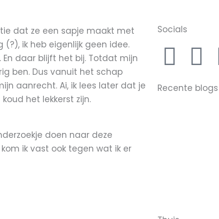
Socials
ctie dat ze een sapje maakt met
(?), ik heb eigenlijk geen idee.
F
I
 daar blijft het bij. Totdat mijn
a
n
erig ben. Dus vanuit het schap
jn aanrecht. Ai, ik lees later dat je
Recente blogs
c
s
oud het lekkerst zijn.
e
t
onderzoekje doen naar deze
b
a
 kom ik vast ook tegen wat ik er
o
g
o
r