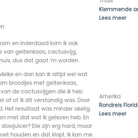
k
a
Thuis
Klemmende a
Lees meer
en
nkom en inderdaad kom ik ook
 van geitenkaas, cactusvijg,
 huis, dus dat gaat ‘m worden.
ike en dan kan ik altijd wel wat
om broodjes met geitenkaas,
 van de cactusvijgen die ik heb
Amerika
l af of ik dit verstandig was. Door
Rondreis Flori
. Het resultaat was minder akelig.
Lees meer
en met dat wat ik gelezen heb. En
 slowjuicer? Die zijn erg hard, maar
moet houden en dat klopt. Ik kan me