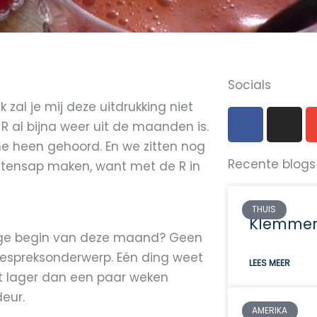
Socials
k zal je mij deze uitdrukking niet
F
I
R al bijna weer uit de maanden is.
a
n
me heen gehoord. En we zitten nog
c
s
Recente blogs
e
t
tensap maken, want met de R in
b
a
o
g
THUIS
o
r
Klemmen
k
a
tige begin van deze maand? Geen
m
 gespreksonderwerp. Eén ding weet
LEES MEER
ut lager dan een paar weken
eur.
AMERIKA