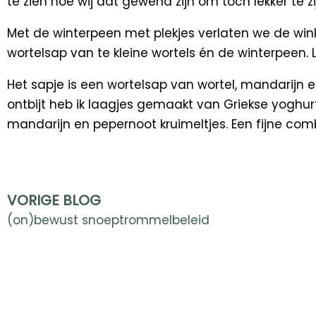
te zien hoe wij dat gewend zijn om toch lekker te zi
Met de winterpeen met plekjes verlaten we de wi
wortelsap van te kleine wortels én de winterpeen. L
Het sapje is een wortelsap van wortel, mandarijn 
ontbijt heb ik laagjes gemaakt van Griekse yoghurt
mandarijn en pepernoot kruimeltjes. Een fijne com
Prev
VORIGE BLOG
(on)bewust snoeptrommelbeleid