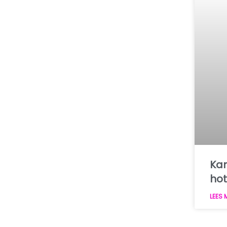
Kam
ho
LEES 