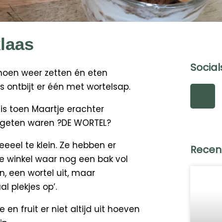
klaas
Social
choen weer zetten én eten
ns ontbijt er één met wortelsap.
F
a
is toen Maartje erachter
c
ergeten waren
?
DE WORTEL
?
e
b
eeel te klein. Ze hebben er
Recen
o
de winkel waar nog een bak vol
o
n, een wortel uit, maar
k
l plekjes op’.
n fruit er niet altijd uit hoeven