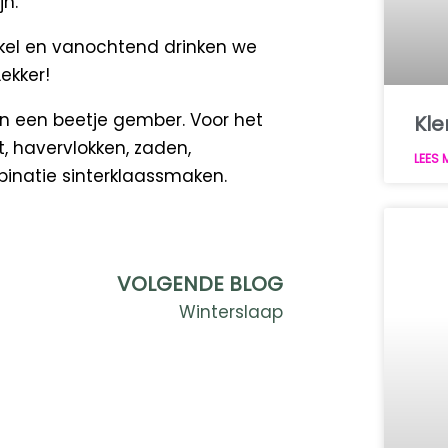
jn.
nkel en vanochtend drinken we
ekker!
en een beetje gember. Voor het
Kl
, havervlokken, zaden,
LEES 
binatie sinterklaassmaken.
Next
VOLGENDE BLOG
Winterslaap