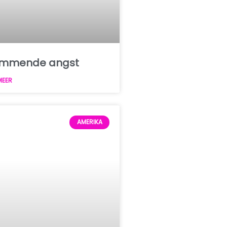
emmende angst
MEER
AMERIKA