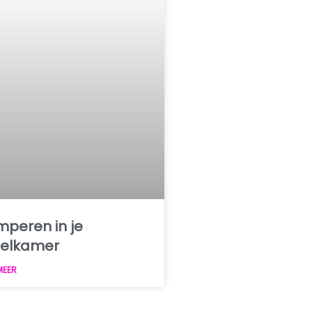
peren in je
telkamer
MEER